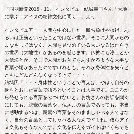
『同朋新聞2015・11』 インタビュー結城幸司さん「大地
に学ぶ―アイヌの精神文化に聞く―」より
インタビュアー「人間を中心にした、勝ち負けや損得、あ
るいは正義といったことではない世界。そこに人間からの
まなざしではなく、人間を見つめている大いなるはたらき
の世界（大地性）があるのを感じます。仏教にも浄土とか
大信海とか、そこで人間がお育てをあずかるような大事な
言葉や場があったのですけれども、それが身体性を失うと
ともにどんどんなくなってきて・・・」
結城氏「・・・身体性ということで言えば、やはり自分の
身をとおした言葉で語るということは大事です。こころか
ら発せられる言葉をぶつけないと。お坊さんのお話を聞く
にしても、親鸞の言葉や、仏さまの言葉であっても、本当
に感動するのは、親鸞の言葉をそのまましゃべる人ではな
く、自分の言葉としてしゃべる人なんですよね。僕らアイ
ヌ文化もそうなんです。文化を伝えるガイドはいくらでも