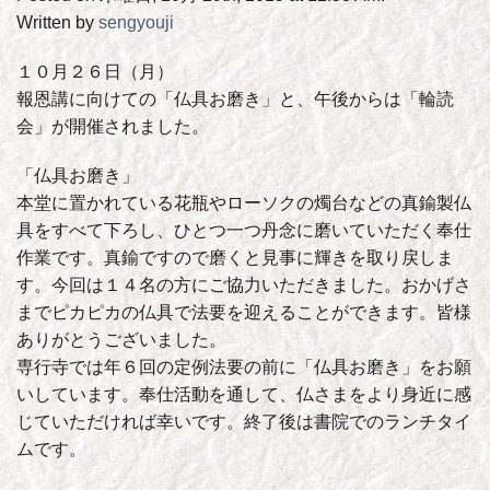
Written by
sengyouji
１０月２６日（月）
報恩講に向けての「仏具お磨き」と、午後からは「輪読
会」が開催されました。
「仏具お磨き」
本堂に置かれている花瓶やローソクの燭台などの真鍮製仏
具をすべて下ろし、ひとつ一つ丹念に磨いていただく奉仕
作業です。真鍮ですので磨くと見事に輝きを取り戻しま
す。今回は１４名の方にご協力いただきました。おかげさ
までピカピカの仏具で法要を迎えることができます。皆様
ありがとうございました。
専行寺では年６回の定例法要の前に「仏具お磨き」をお願
いしています。奉仕活動を通して、仏さまをより身近に感
じていただければ幸いです。終了後は書院でのランチタイ
ムです。