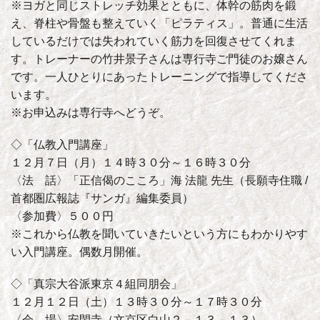
※ヨガと同じストレッチ効果とともに、体幹の筋肉を鍛
え、脊柱や骨盤も整えていく「ピラティス」。普通に生活
しているだけでは失われていく筋力を回復させてくれま
す。トレーナーの竹井景子さんは専行寺ご門徒のお嬢さん
です。一人ひとりにあったトレーニングで指導してくださ
います。
※お申込みは専行寺へどうぞ。
◇「仏教入門講座」
１２月７日（月）１４時３０分～１６時３０分
〈法 話〉「正信偈のこころ」海 法龍 先生（長願寺住職 /
首都圏広報誌『サンガ』編集委員）
〈参加費〉５００円
※これから仏教を聞いていきたいという方にもわかりやす
い入門講座。偶数月開催。
◇「真宗大谷派東京４組同朋会」
１２月１２日（土）１３時３０分～１７時３０分
〈会 場〉安閑寺（文京区白山２－１３－１３）