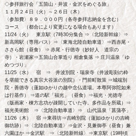
◇参拝旅行会「五箇山・井波・金沢をめぐる旅」
１１月２４日（火）～２６日（木）
〈参加費〉８９．０００円（各寺参拝志納金を含む）
コース （都合により変更になる場合もあります）
11/24（火） 東京駅（7時30分集合 ⇒〈北陸新幹線〉⇒
新高岡駅（専用バス）⇒〈東海北陸自動車道〉⇒西赤尾・
ささら館（昼食） ⇒ 赤尾・行徳寺（妙好人 道宗の
寺）・岩瀬家⇒五箇山合掌造り 相倉集落 ⇒ 庄川温泉「ゆ
めつづり」
11/25（水） 宿 ⇒ 井波別院・瑞泉寺（井波彫刻の粋
を堪能できる真宗大谷派の別院）・門前町散策 ⇒城端別
院・善徳寺（蓮如ゆかりの越中念仏道場。本尊阿弥陀如来
は行基作） ⇒道の駅「福光」（昼食）⇒福光・光徳寺
（版画家・棟方志功が疎開していた寺。多作品を所蔵）⇒
福光美術館 ⇒〈北陸自動車道〉⇒ 山代温泉「菖蒲亭」
11/26（木） 宿 ⇒東尋坊⇒吉崎別院（蓮如ゆかりの吉崎
御坊跡）⇒〈北陸自動車道〉⇒金沢・見兼御亭（昼食）兼
六園ほか ⇒金沢駅 ⇒〈北陸新幹線〉⇒東京駅（19時頃