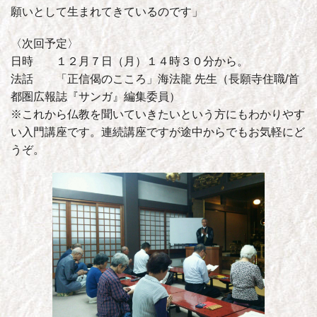
願いとして生まれてきているのです」
〈次回予定〉
日時 １２月７日（月）１４時３０分から。
法話 「正信偈のこころ」海法龍 先生（長願寺住職/首
都圏広報誌『サンガ』編集委員）
※これから仏教を聞いていきたいという方にもわかりやす
い入門講座です。連続講座ですが途中からでもお気軽にど
うぞ。