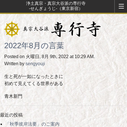
浄土真宗・真宗大谷派の専行寺
-せんぎょうじ-（東京新宿）
2022年8月の言葉
Posted on 火曜日, 8月 9th, 2022 at 10:29 AM.
Written by
sengyouji
生と死が一如になったときに
初めて見えてくる世界がある
青木新門
最近の投稿
「秋季彼岸法要」のご案内