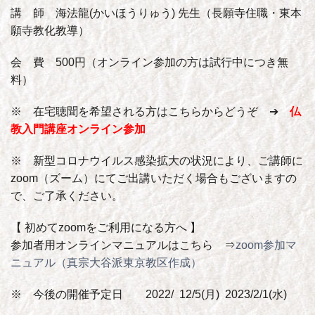
講 師 海法龍(かいほうりゅう) 先生（長願寺住職・東本
願寺教化教導）
会 費 500円（オンライン参加の方は試行中につき無
料）
※ 在宅聴聞を希望される方はこちらからどうぞ ➔
仏
教入門講座オンライン参加
※ 新型コロナウイルス感染拡大の状況により、ご講師に
zoom（ズーム）にてご出講いただく場合もございますの
で、ご了承ください。
【 初めてzoomをご利用になる方へ 】
参加者用オンラインマニュアルはこちら ⇒
zoom参加マ
ニュアル（真宗大谷派東京教区作成）
※ 今後の開催予定日 2022/ 12/5(月) 2023/2/1(水)