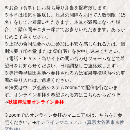
※お斎（食事）はお持ち帰り弁当を配布致します
※本堂は換気を徹底し、座席の間隔をあけて人数制限（15
名）をしてご着席いただきます。本堂が満席になった場
合、１階仏間モニター席にてお参りいただきます。あらか
じめご了承ください。
※上記の合同法要へのご参加に不安を感じられる方は、個
別法要（①本堂 または ②自宅）をお申し込みください。
（電話・ＦＡＸ・当サイトの問い合わせフォームなどで希
望日をお知らせください。日程調整しご連絡致します）
※専行寺早稲田墓地へ参拝される方は宝泉寺様境内への車
両の乗り入れはご遠慮ください。
※法要はウェブ会議システムzoomにて配信を行ないま
す。オンライン参拝を希望される方はこちらからどうぞ。
➔
秋彼岸法要オンライン参拝
※zoomでのオンライン参拝のマニュアルはこちらをご参
照ください。➔
オンラインマニュアル（真宗大谷派東京教
区制作）