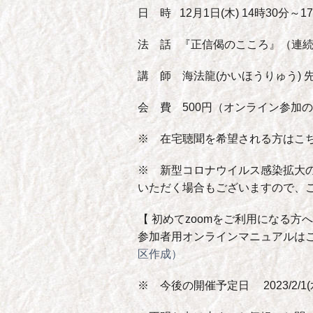
日 時 12月1日(木) 14時30分
法 話 『正信偈のこころ』（連
講 師 海法龍(かいほうりゅう)
会 費 500円（オンライン参加
※ 在宅聴聞を希望される方はこ
※ 新型コロナウイルス感染拡大の
いただく場合もございますので、
【 初めてzoomをご利用になる方へ
参加者用オンラインマニュアルは
区作成）
※ 今後の開催予定日 2023/2/1(