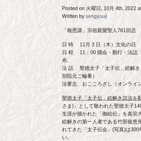
Posted on 火曜日, 10月 4th, 2022 at
Written by
sengyouji
「報恩講」宗祖親鸞聖人761回忌
日 時 11月 3 日（木）文化の日 
日 程 11：00 開会・勤行・法
布。
法 話 聖徳太子「太子伝」絵解き
別院元ご輪番）
法要志 おこころざし（オンライ
聖徳太子「太子伝」絵解き説法を
さま)」として敬われた聖徳太子1
生涯が描かれた「御絵伝」を真宗
絵解きの第一人者である竹部俊恵
れてきた「太子伝会」(写真)は3
い。