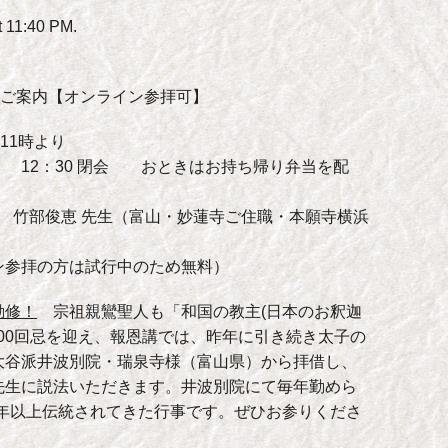
 11:40 PM.
 ご案内【オンライン参拝可】
11時より
話 12：30 閉会 おときはお持ち帰り弁当を配
 竹部俊恵 先生（富山・妙蓮寺ご住職・本願寺横浜
ン参拝の方は試行中のため無料）
勤修！
宗祖親鸞聖人も「和国の教主(日本のお釈迦
400回忌を迎え、報恩講では、昨年に引き続き太子の
大谷派井波別院・瑞泉寺様（富山県）から拝借し、
先生に説法いただきます。井波別院にて毎年勤めら
00年以上伝統されてきた行事です。ぜひお参りくださ