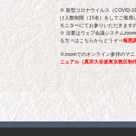
※ 新型コロナウイルス（COVID
け人数制限（15名）をしてご着席
モニターにてお参りいただきます
※ 法要はウェブ会議システムzo
る方⇒はこちらからどうぞ⇒
報恩
※zoomでのオンライン参拝のマ
ニュアル（真宗大谷派東京教区制