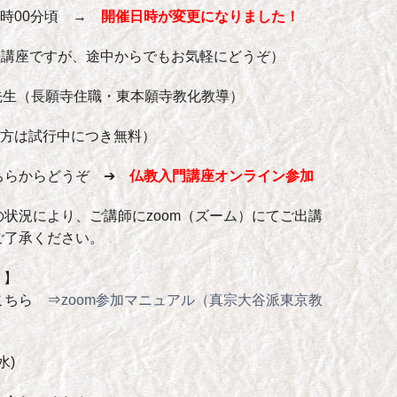
～17時00分頃 →
開催日時が変更になりました！
続講座ですが、途中からでもお気軽にどうぞ）
 先生（長願寺住職・東本願寺教化教導）
の方は試行中につき無料）
ちらからどうぞ ➔
仏教入門講座オンライン参加
状況により、ご講師にzoom（ズーム）にてご出講
ご了承ください。
 】
こちら ⇒
zoom参加マニュアル（真宗大谷派東京教
水)