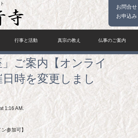
ト
お問合せ
お申込み
行事と活動
真宗の教え
仏事のご案内
座」ご案内【オンライ
催日時を変更しまし
t 1:16 AM.
イン参加可】