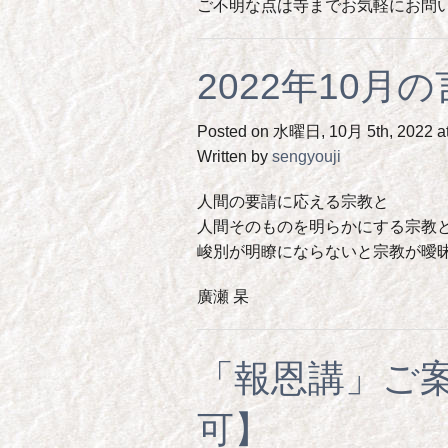
ご不明な点は寺までお気軽にお問
2022年10月
Posted on 水曜日, 10月 5th, 2022 at
Written by
sengyouji
人間の要請に応える宗教と
人間そのものを明らかにする宗教
峻別が明瞭にならないと宗教が曖
廣瀬 杲
「報恩講」ご
可】