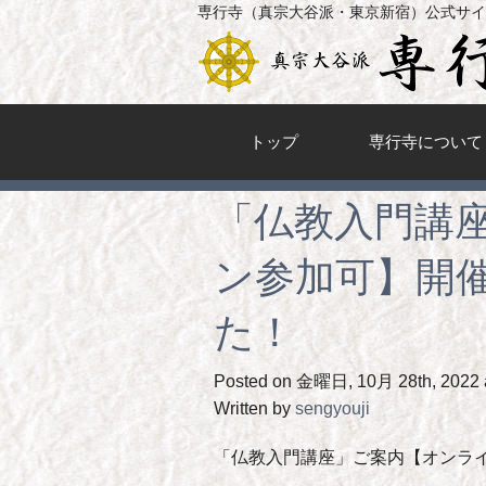
専行寺（真宗大谷派・東京新宿）公式サイ
トップ
専行寺について
「仏教入門講
ン参加可】開
た！
Posted on 金曜日, 10月 28th, 2022 a
Written by
sengyouji
「仏教入門講座」ご案内【オンラ