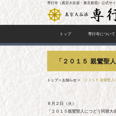
専行寺（真宗大谷派・東京新宿）公式サイ
トップ
専行寺について
「２０１５ 親鸞聖
トップ
>
お知らせ
>
「２０１５ 親鸞聖
６月２日（火）
「２０１５親鸞聖人につどう同朋大