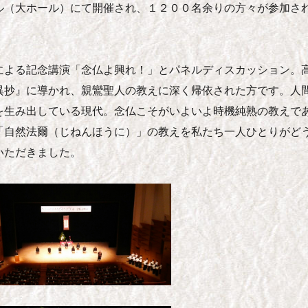
ル（大ホール）にて開催され、１２００名余りの方々が参加さ
による記念講演「念仏よ興れ！」とパネルディスカッション。
異抄』に導かれ、親鸞聖人の教えに深く帰依された方です。人
を生み出している現代。念仏こそがいよいよ時機純熟の教えで
「自然法爾（じねんほうに）」の教えを私たち一人ひとりがど
いただきました。