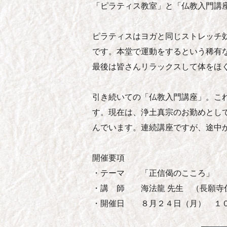
「ピラティス教室」と「仏教入門講
ピラティスはヨガと同じストレッチ
です。本堂で運動をするという稀有
最後は皆さんリラックスして体をほ
引き続いての「仏教入門講座」。こ
す。現在は、浄土真宗のお勤めとし
んでいます。連続講座ですが、途中
開催要項
・テーマ 「正信偈のこころ」
・講 師 海法龍 先生 （長願寺住
・開催日 ８月２４日（月） １０