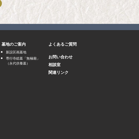
墓地のご案内
よくあるご質問
新設区画墓地
お問い合わせ
専行寺総墓「無極廟」
（永代供養墓）
相談室
関連リンク