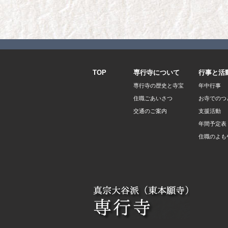
TOP
専行寺について
行事と活
専行寺の歴史と寺宝
年中行事
住職ごあいさつ
お寺でのつ
交通のご案内
支援活動
年間予定表 
住職のよも