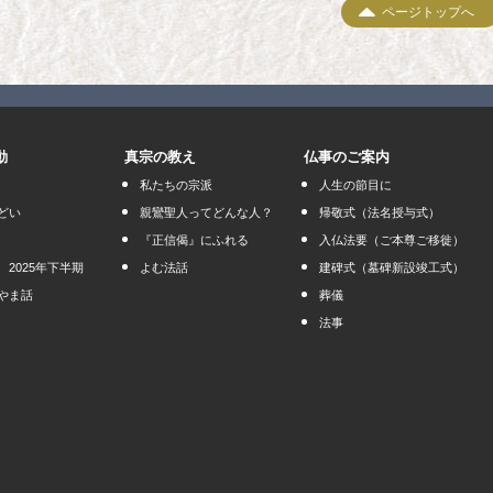
ページトップへ
動
真宗の教え
仏事のご案内
私たちの宗派
人生の節目に
どい
親鸞聖人ってどんな人？
帰敬式（法名授与式）
『正信偈』にふれる
入仏法要（ご本尊ご移徙）
2025年下半期
よむ法話
建碑式（墓碑新設竣工式）
やま話
葬儀
法事