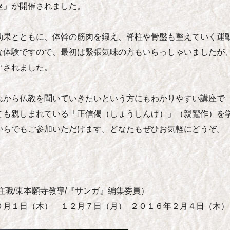
座」が開催されました。
効果とともに、体幹の筋肉を鍛え、脊柱や骨盤も整えていく運
な体験ですので、最初は緊張気味の方もいらっしゃいましたが
ぐされました。
れから仏教を聞いていきたいという方にもわかりやすい講座で
ても親しまれている「正信偈（しょうしんげ）」（親鸞作）を
からでもご参加いただけます。どなたもぜひお気軽にどうぞ。
職/東本願寺教導/『サンガ』編集委員）
月１日（木） １２月７日（月） ２０１６年２月４日（木）