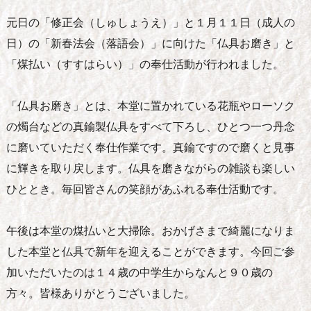
元日の「修正会（しゅしょうえ）」と１月１１日（成人の
日）の「新春法会（落語会）」に向けた「仏具お磨き」と
「煤払い（すすはらい）」の奉仕活動が行われました。
「仏具お磨き」とは、本堂に置かれている花瓶やローソク
の燭台などの真鍮製仏具をすべて下ろし、ひとつ一つ丹念
に磨いていただく奉仕作業です。真鍮ですので磨くと見事
に輝きを取り戻します。仏具を磨きながらの雑談も楽しい
ひととき。毎回皆さんの笑顔があふれる奉仕活動です。
午後は本堂の煤払いと大掃除。おかげさまで綺麗になりま
した本堂と仏具で新年を迎えることができます。今回ご参
加いただいたのは１４歳の中学生からなんと９０歳の
方々。皆様ありがとうございました。