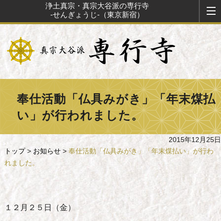
浄土真宗・真宗大谷派の専行寺
-せんぎょうじ-（東京新宿）
奉仕活動「仏具みがき」「年末煤払
い」が行われました。
2015年12月25日
トップ
>
お知らせ
>
奉仕活動「仏具みがき」「年末煤払い」が行わ
れました。
１２月２５日（金）