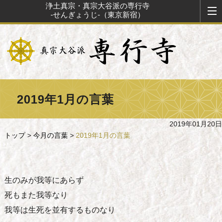
浄土真宗・真宗大谷派の専行寺
-せんぎょうじ-（東京新宿）
2019年1月の言葉
2019年01月20日
トップ
>
今月の言葉
>
2019年1月の言葉
生のみが我等にあらず
死もまた我等なり
我等は生死を並有するものなり