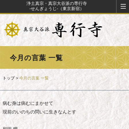
浄土真宗・真宗大谷派の専行寺
-せんぎょうじ-（東京新宿）
今月の言葉 一覧
トップ
>
今月の言葉 一覧
病む身は病むにまかせて
現前のいのちの問いに生きなんとす