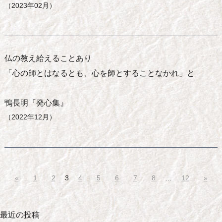
（2023年02月）
仏の教え給えることあり
「心の師とはなるとも、心を師とすることなかれ」と
鴨長明『発心集』
（2022年12月）
«
1
2
3
4
5
6
7
8
…
12
»
最近の投稿