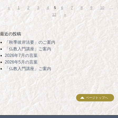
«
1
2
3
4
5
6
7
8
9
10
…
12
»
最近の投稿
「秋季彼岸法要」のご案内
「仏教入門講座」ご案内
2026年7月の言葉
2026年5月の言葉
「仏教入門講座」ご案内
ページトップへ