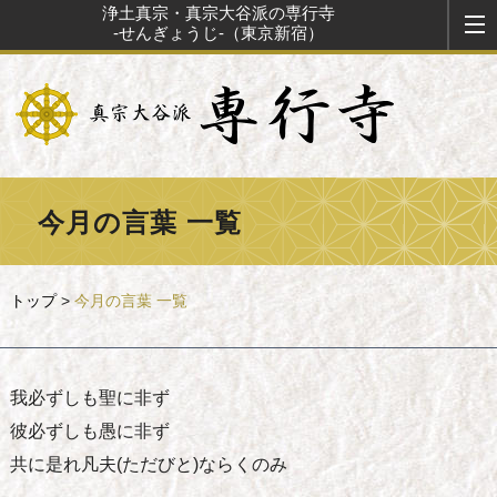
浄土真宗・真宗大谷派の専行寺
-せんぎょうじ-（東京新宿）
今月の言葉 一覧
トップ
>
今月の言葉 一覧
我必ずしも聖に非ず
彼必ずしも愚に非ず
共に是れ凡夫(ただびと)ならくのみ